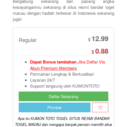
Bergabung sekarang dan pasang angka
kesayanganmu sekarang di situs resmi bandar togel
macau dengan hadiah terbesar di Indonesia sekarang
juga!.
12.99
Regular
$
0.88
Dapat Bonus tambahan
Jika Daftar Via
Akun Premium Members
Permainan Lengkap & Berkualitas!
Layanan 24/7
Support langsung oleh KUMONTOTO
Daftar Sekarang
Preview
Apa itu KUMON TOTO TOGEL SITUS RESMI BANDAR
TOGEL MACAU dan mengapa banyak pemain memilih situs