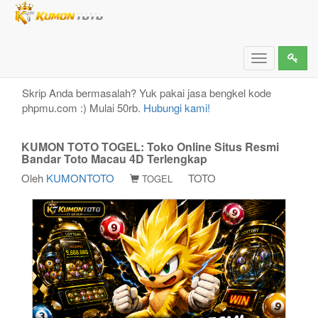
KUMON TOTO TOGEL: Toko Online Situs Resmi
Bandar Toto Macau 4D Terlengkap
Toggle
navigation
Skrip Anda bermasalah? Yuk pakai jasa bengkel kode
phpmu.com :) Mulai 50rb.
Hubungi kami!
KUMON TOTO TOGEL: Toko Online Situs Resmi
Bandar Toto Macau 4D Terlengkap
Oleh
KUMONTOTO
TOTO
TOGEL