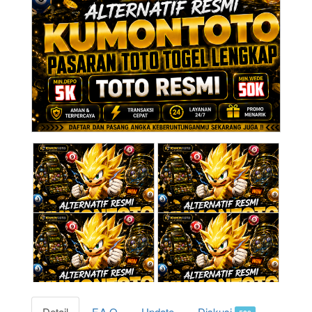
Detail
F.A.Q
Update
Diskusi